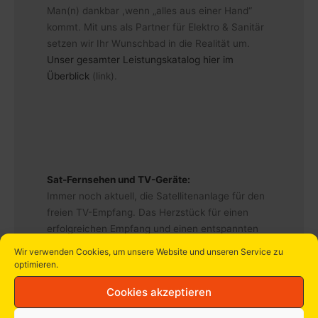
Man(n) dankbar ,wenn „alles aus einer Hand“
kommt. Mit uns als Partner für Elektro & Sanitär
setzen wir Ihr Wunschbad in die Realität um.
Unser gesamter Leistungskatalog hier im
Überblick
(link).
Sat-Fernsehen und TV-Geräte:
Immer noch aktuell, die Satellitenanlage für den
freien TV-Empfang. Das Herzstück für einen
erfolgreichen Empfang und einen entspannten
Fernsehabend.
Unser gesamter Leistungskatalog
Wir verwenden Cookies, um unsere Website und unseren Service zu
hier im Überblick
(link).
optimieren.
Cookies akzeptieren