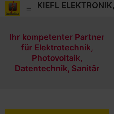
KIEFL ELEKTRONIK
Zum
Mobile Menü
Inhalt
springen
KIEFL ELEKTRONIK, SANITÄR 
Ihr kompetenter Partner
für Elektrotechnik,
Photovoltaik,
Datentechnik, Sanitär