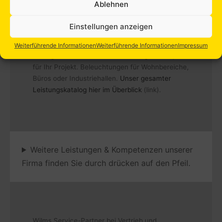
Ablehnen
Einstellungen anzeigen
Beleuchtung:
Stimmung und Emotionen werden durch Licht
Weiterführende Informationen
Weiterführende Informationen
Impressum
erzeugt. Wir finden immer die richtige Lichtquelle
für Ihr Projekt. Beleuchtungen für Wohnbereiche,
Büros oder Industriehallen.
Unser gesamter
Leistungskatalog hier im Überblick
(link).
Weitere Leistungen & Kompetenzen unserer
Firma finden Sie durch drücken auf den Pfeil.
Wilms Service-Partner bei Vertrieb und